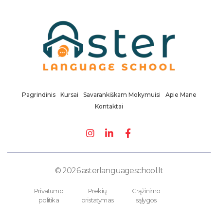
asterlanguageschool.lt
Pagrindinis
Kursai
Savarankiškam Mokymuisi
Apie Mane
Kontaktai
© 2026 asterlanguageschool.lt
Privatumo
Prekių
Grąžinimo
politika
pristatymas
sąlygos