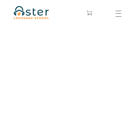
asterlanguageschool.lt