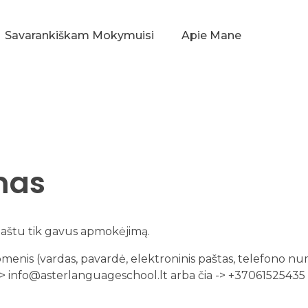
Savarankiškam Mokymuisi
Apie Mane
mas
paštu tik gavus apmokėjimą.
menis (vardas, pavardė, elektroninis paštas, telefono n
 -> info@asterlanguageschool.lt arba čia -> +37061525435