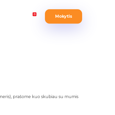
0
Mokytis
umeris), prašome kuo skubiau su mumis